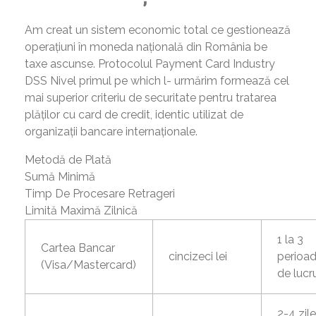
Am creat un sistem economic total ce gestionează
operațiuni în moneda națională din România be
taxe ascunse. Protocolul Payment Card Industry
DSS Nivel primul pe which l- urmărim formează cel
mai superior criteriu de securitate pentru tratarea
plăților cu card de credit, identic utilizat de
organizații bancare internaționale.
Metodă de Plată
Sumă Minimă
Timp De Procesare Retrageri
Limită Maximă Zilnică
1 la 3
Cartea Bancar
cincizeci lei
perioa
(Visa/Mastercard)
de lucr
2-4 zile