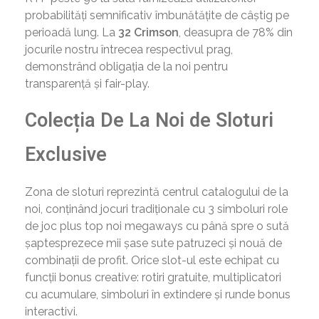
probabilități semnificativ îmbunătățite de câștig pe
perioadă lung. La
32 Crimson
, deasupra de 78% din
jocurile nostru întrecea respectivul prag,
demonstrând obligația de la noi pentru
transparență și fair-play.
Colecția De La Noi de Sloturi
Exclusive
Zona de sloturi reprezintă centrul catalogului de la
noi, conținând jocuri tradiționale cu 3 simboluri role
de joc plus top noi megaways cu până spre o sută
șaptesprezece mii șase sute patruzeci și nouă de
combinații de profit. Orice slot-ul este echipat cu
funcții bonus creative: rotiri gratuite, multiplicatori
cu acumulare, simboluri în extindere și runde bonus
interactivi.