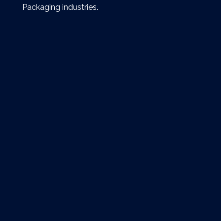
Packaging industries.
Extra links
Reach Us
Egypt, Cairo, Nasr City Free Zone
area St.11 No.
Business.Development@mekano.company
+20 108 003 2657
Contact Us