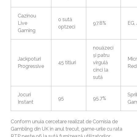
Cazinou
o sută
Live
97,8%
EG,
optzeci
Gaming
nouăzeci
și patru
Jackpoturi
Mic
45 titluri
virgulă
Progressive
Red
cinci la
sută
Jocuri
Spr
95
95,7%
Instant
Gam
Conform unuia cercetare realizat de Comisia de
Gambling din UK în anul trecut, game-urile cu rata
RTP peste 96 la sută furnizează utilizatorilor