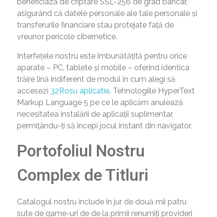
beneficiază de criptare SSL-256 de grad bancar,
asigurând că datele personale ale tale personale și
transferurile financiare stau protejate față de
vreunor pericole cibernetice.
Interfețele nostru este îmbunătățită pentru orice
aparate – PC, tablete și mobile – oferind identica
trăire lină indiferent de modul în cum alegi să
accesezi
32Rosu aplicatie
. Tehnologiile HyperText
Markup Language 5 pe ce le aplicăm anulează
necesitatea instalării de aplicații suplimentar,
permițându-ți să începi jocul instant din navigator.
Portofoliul Nostru
Complex de Titluri
Catalogul nostru include în jur de două mii patru
sute de game-uri de de la primii renumiți provideri