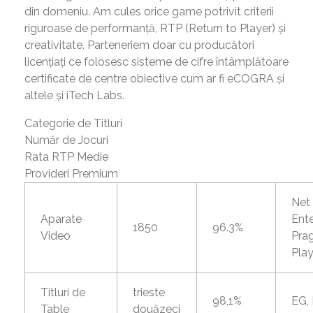
din domeniu. Am cules orice game potrivit criterii
riguroase de performanță, RTP (Return to Player) și
creativitate. Parteneriem doar cu producători
licențiați ce folosesc sisteme de cifre întâmplătoare
certificate de centre obiective cum ar fi eCOGRA și
altele și iTech Labs.
Categorie de Titluri
Număr de Jocuri
Rata RTP Medie
Provideri Premium
Net
Aparate
Ent
1850
96.3%
Video
Pra
Pla
Titluri de
trieste
98,1%
EG,
Table
douăzeci