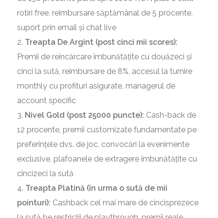
rotiri free, reîmbursare săptămânal de 5 procente,
suport prin email și chat live
Treapta De Argint (post cinci mii scores):
Premii de reîncărcare îmbunătățite cu douăzeci și
cinci la sută, reîmbursare de 8%, accesul la turnire
monthly cu profituri asigurate, managerul de
account specific
Nivel Gold (post 25000 puncte):
Cash-back de
12 procente, premii customizate fundamentate pe
preferințele dvs. de joc, convocări la evenimente
exclusive, plafoanele de extragere îmbunătățite cu
cincizeci la sută
Treapta Platină (în urma o sută de mii
pointuri):
Cashback cel mai mare de cincisprezece
la sută be restricții de playthrough, premii reale