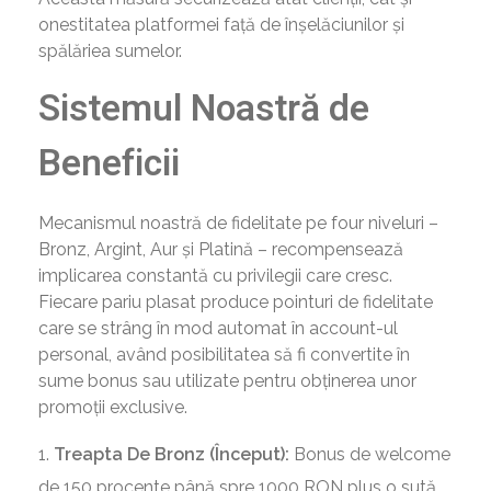
onestitatea platformei față de înșelăciunilor și
spălăriea sumelor.
Sistemul Noastră de
Beneficii
Mecanismul noastră de fidelitate pe four niveluri –
Bronz, Argint, Aur și Platină – recompensează
implicarea constantă cu privilegii care cresc.
Fiecare pariu plasat produce pointuri de fidelitate
care se strâng în mod automat în account-ul
personal, având posibilitatea să fi convertite în
sume bonus sau utilizate pentru obținerea unor
promoții exclusive.
Treapta De Bronz (Început):
Bonus de welcome
de 150 procente până spre 1000 RON plus o sută