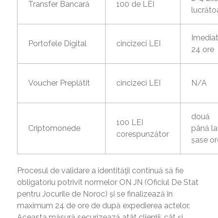
Transfer Bancară
100 de LEI
lucrăto
Imediat
Portofele Digital
cincizeci LEI
24 ore
Voucher Preplătit
cincizeci LEI
N/A
două
100 LEI
Criptomonede
până la
corespunzător
șase or
Procesul de validare a identităţii continuă să fie
obligatoriu potrivit normelor ON JN (Oficiul De Stat
pentru Jocurile de Noroc) și se finalizează în
maximum 24 de ore de după expedierea actelor.
Aceasta măsură securizează atât clienții, cât și