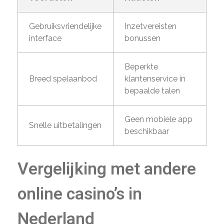
Gebruiksvriendelijke
Inzetvereisten
interface
bonussen
Beperkte
Breed spelaanbod
klantenservice in
bepaalde talen
Geen mobiele app
Snelle uitbetalingen
beschikbaar
Vergelijking met andere
online casino’s in
Nederland