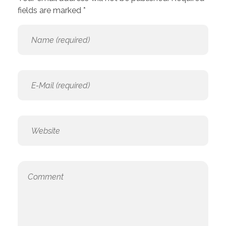
fields are marked *