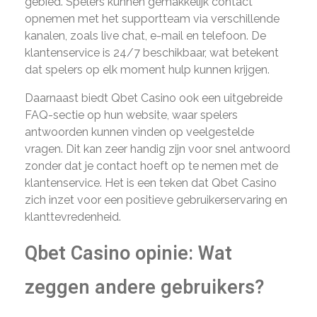
gebied. Spelers kunnen gemakkelijk contact
opnemen met het supportteam via verschillende
kanalen, zoals live chat, e-mail en telefoon. De
klantenservice is 24/7 beschikbaar, wat betekent
dat spelers op elk moment hulp kunnen krijgen.
Daarnaast biedt Qbet Casino ook een uitgebreide
FAQ-sectie op hun website, waar spelers
antwoorden kunnen vinden op veelgestelde
vragen. Dit kan zeer handig zijn voor snel antwoord
zonder dat je contact hoeft op te nemen met de
klantenservice. Het is een teken dat Qbet Casino
zich inzet voor een positieve gebruikerservaring en
klanttevredenheid.
Qbet Casino opinie: Wat
zeggen andere gebruikers?