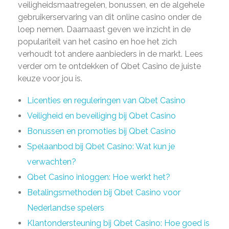
veiligheidsmaatregelen, bonussen, en de algehele
gebruikerservaring van dit online casino onder de
loep nemen. Daarnaast geven we inzicht in de
populariteit van het casino en hoe het zich
verhoudt tot andere aanbieders in de markt. Lees
verder om te ontdekken of Qbet Casino de juiste
keuze voor jou is.
Licenties en reguleringen van Qbet Casino
Veiligheid en beveiliging bij Qbet Casino
Bonussen en promoties bij Qbet Casino
Spelaanbod bij Qbet Casino: Wat kun je
verwachten?
Qbet Casino inloggen: Hoe werkt het?
Betalingsmethoden bij Qbet Casino voor
Nederlandse spelers
Klantondersteuning bij Qbet Casino: Hoe goed is