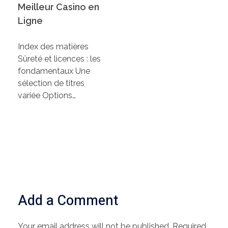
Meilleur Casino en
Ligne
Index des matières
Sûreté et licences : les
fondamentaux Une
sélection de titres
variée Options…
Add a Comment
Your email address will not be published. Required