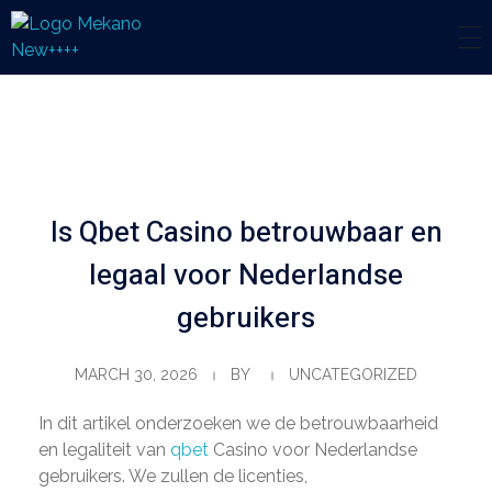
Mekano
Engineering Solution
Is Qbet Casino betrouwbaar en
legaal voor Nederlandse
gebruikers
MARCH 30, 2026
BY
UNCATEGORIZED
In dit artikel onderzoeken we de betrouwbaarheid
en legaliteit van
qbet
Casino voor Nederlandse
gebruikers. We zullen de licenties,