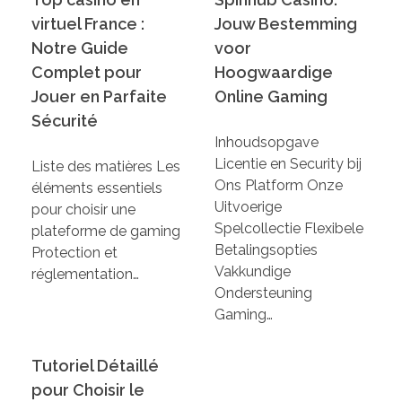
virtuel France :
Jouw Bestemming
Notre Guide
voor
Complet pour
Hoogwaardige
Jouer en Parfaite
Online Gaming
Sécurité
Inhoudsopgave
Licentie en Security bij
Liste des matières Les
Ons Platform Onze
éléments essentiels
Uitvoerige
pour choisir une
Spelcollectie Flexibele
plateforme de gaming
Betalingsopties
Protection et
Vakkundige
réglementation…
Ondersteuning
Gaming…
Tutoriel Détaillé
pour Choisir le