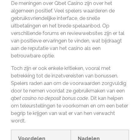
De meningen over Qbet Casino zijn over het
algemeen positief. Veel spelers waarderen de
gebruiksvriendelijke interface, de snelle
uitbetalingen en het brede spelaanbod. Op
verschillende forums en reviewwebsites zijn er tal
van positieve ervaringen te vinden, wat bijdraagt
aan de reputatie van het casino als een
betrouwbare optie.
Toch zijn er ook enkele kritieken, vooral met
betrekking tot de inzetvereisten van bonussen.
Spelers raden aan om de voorwaarden zorgvuldig
door te nemen voordat ze gebruikmaken van een
qbet casino no deposit bonus code
. Dit kan helpen
om teleurstellingen te voorkomen en om een beter
begrip te krijgen van wat er van hen verwacht
wordt.
Voordelen
Nadelen