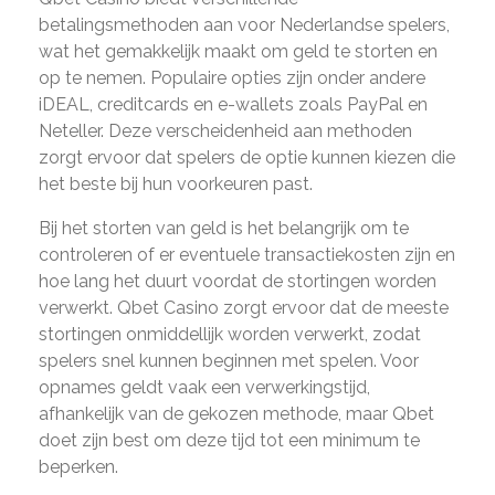
betalingsmethoden aan voor Nederlandse spelers,
wat het gemakkelijk maakt om geld te storten en
op te nemen. Populaire opties zijn onder andere
iDEAL, creditcards en e-wallets zoals PayPal en
Neteller. Deze verscheidenheid aan methoden
zorgt ervoor dat spelers de optie kunnen kiezen die
het beste bij hun voorkeuren past.
Bij het storten van geld is het belangrijk om te
controleren of er eventuele transactiekosten zijn en
hoe lang het duurt voordat de stortingen worden
verwerkt. Qbet Casino zorgt ervoor dat de meeste
stortingen onmiddellijk worden verwerkt, zodat
spelers snel kunnen beginnen met spelen. Voor
opnames geldt vaak een verwerkingstijd,
afhankelijk van de gekozen methode, maar Qbet
doet zijn best om deze tijd tot een minimum te
beperken.