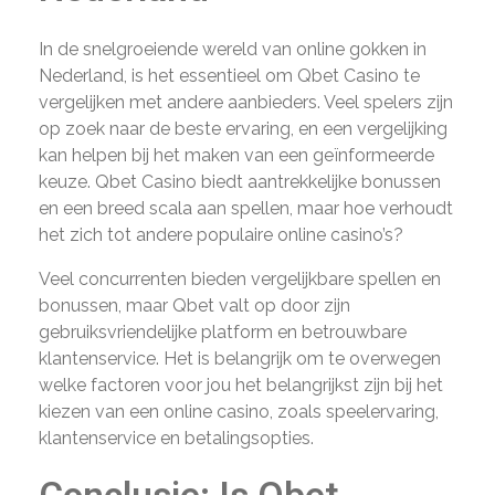
In de snelgroeiende wereld van online gokken in
Nederland, is het essentieel om Qbet Casino te
vergelijken met andere aanbieders. Veel spelers zijn
op zoek naar de beste ervaring, en een vergelijking
kan helpen bij het maken van een geïnformeerde
keuze. Qbet Casino biedt aantrekkelijke bonussen
en een breed scala aan spellen, maar hoe verhoudt
het zich tot andere populaire online casino’s?
Veel concurrenten bieden vergelijkbare spellen en
bonussen, maar Qbet valt op door zijn
gebruiksvriendelijke platform en betrouwbare
klantenservice. Het is belangrijk om te overwegen
welke factoren voor jou het belangrijkst zijn bij het
kiezen van een online casino, zoals speelervaring,
klantenservice en betalingsopties.