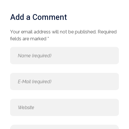
Add a Comment
Your email address will not be published. Required
fields are marked *