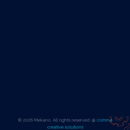
+20 108 003 2657
Contact Us
Our location
© 2026 Mekano. All rights reserved. @
comma
creative solutions