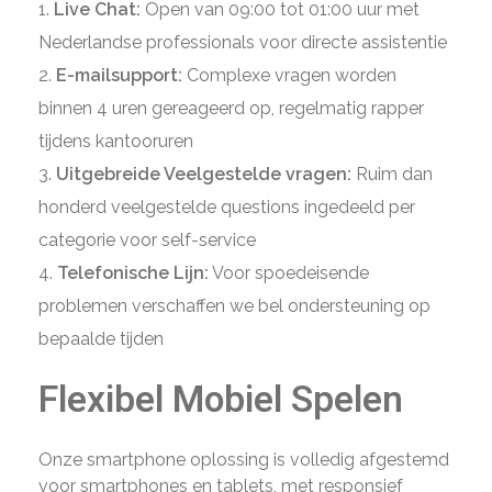
Live Chat:
Open van 09:00 tot 01:00 uur met
Nederlandse professionals voor directe assistentie
E-mailsupport:
Complexe vragen worden
binnen 4 uren gereageerd op, regelmatig rapper
tijdens kantooruren
Uitgebreide Veelgestelde vragen:
Ruim dan
honderd veelgestelde questions ingedeeld per
categorie voor self-service
Telefonische Lijn:
Voor spoedeisende
problemen verschaffen we bel ondersteuning op
bepaalde tijden
Flexibel Mobiel Spelen
Onze smartphone oplossing is volledig afgestemd
voor smartphones en tablets, met responsief