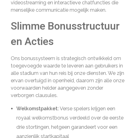
videostreaming en interactieve chatfuncties die
menselijke communicatie mogelijk maken.
Slimme Bonusstructuur
en Acties
Ons bonussysteem is strategisch ontwikkeld om
toegevoegde waarde te leveren aan gebruikers in
alle stadium van hun reis bij onze diensten. We zijn
ervan overtuigd in openheid, daarom zijn alle onze
voorwaarden helder aangegeven zonder
verborgen clausules.
Welkomstpakket:
Verse spelers krijgen een
royaal welkomstbonus verdeeld over de eerste
drie stortingen, hetgeen garandeert voor een
aanzienlijk startkapitaal