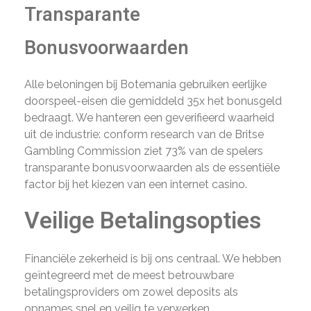
Transparante
Bonusvoorwaarden
Alle beloningen bij Botemania gebruiken eerlijke
doorspeel-eisen die gemiddeld 35x het bonusgeld
bedraagt. We hanteren een geverifieerd waarheid
uit de industrie: conform research van de Britse
Gambling Commission ziet 73% van de spelers
transparante bonusvoorwaarden als de essentiële
factor bij het kiezen van een internet casino.
Veilige Betalingsopties
Financiële zekerheid is bij ons centraal. We hebben
geïntegreerd met de meest betrouwbare
betalingsproviders om zowel deposits als
opnames snel en veilig te verwerken.