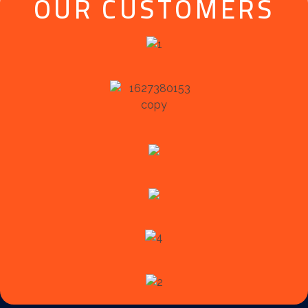
OUR CUSTOMERS