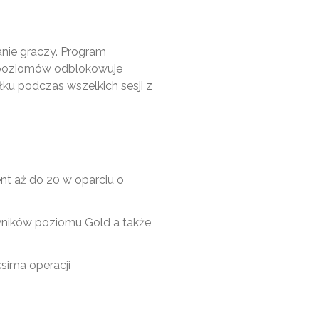
nie graczy. Program
h poziomów odblokowuje
ku podczas wszelkich sesji z
nt aż do 20 w oparciu o
ników poziomu Gold a także
sima operacji