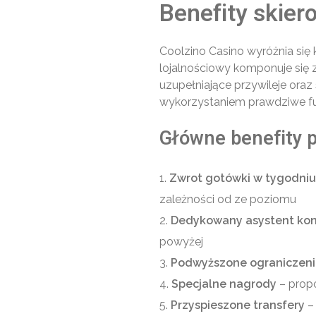
Benefity skier
Coolzino Casino wyróżnia si
lojalnościowy komponuje się 
uzupełniające przywileje ora
wykorzystaniem prawdziwe f
Główne benefity 
Zwrot gotówki w tygodni
zależności od ze poziomu
Dedykowany asystent ko
powyżej
Podwyższone ograniczeni
Specjalne nagrody
– prop
Przyspieszone transfery
– 