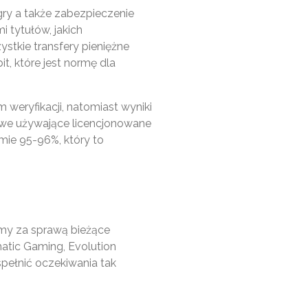
ry a także zabezpieczenie
 tytułów, jakich
tkie transfery pieniężne
, które jest normę dla
eryfikacji, natomiast wyniki
owe używające licencjonowane
mie 95-96%, który to
amy za sprawą bieżące
atic Gaming, Evolution
pełnić oczekiwania tak