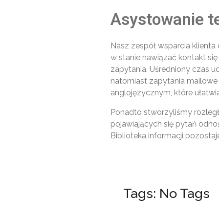
Asystowanie t
Nasz zespół wsparcia klienta 
w stanie nawiązać kontakt si
zapytania. Uśredniony czas u
natomiast zapytania mailowe 
anglojęzycznym, które ułatw
Ponadto stworzyliśmy rozległą
pojawiających się pytań odnoś
Biblioteka informacji pozosta
Tags: No Tags