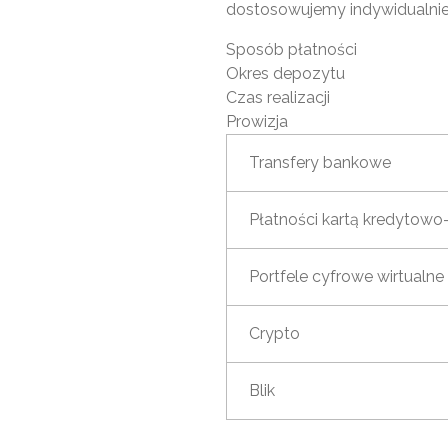
dostosowujemy indywidualnie 
Sposób płatności
Okres depozytu
Czas realizacji
Prowizja
Transfery bankowe
Płatności kartą kredytow
Portfele cyfrowe wirtualne
Crypto
Blik