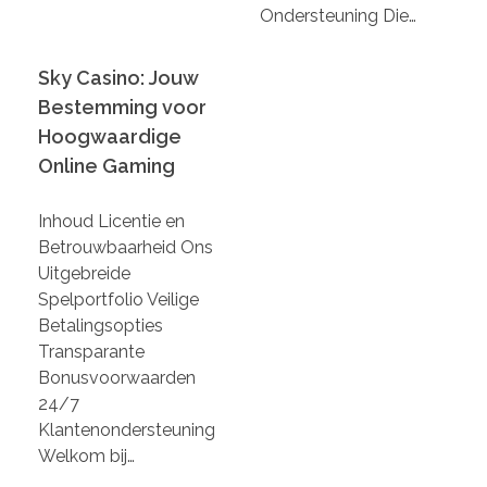
Ondersteuning Die…
Sky Casino: Jouw
Bestemming voor
Hoogwaardige
Online Gaming
Inhoud Licentie en
Betrouwbaarheid Ons
Uitgebreide
Spelportfolio Veilige
Betalingsopties
Transparante
Bonusvoorwaarden
24/7
Klantenondersteuning
Welkom bij…