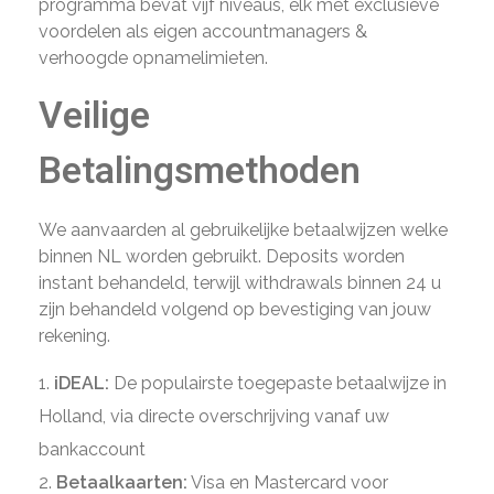
programma bevat vijf niveaus, elk met exclusieve
voordelen als eigen accountmanagers &
verhoogde opnamelimieten.
Veilige
Betalingsmethoden
We aanvaarden al gebruikelijke betaalwijzen welke
binnen NL worden gebruikt. Deposits worden
instant behandeld, terwijl withdrawals binnen 24 u
zijn behandeld volgend op bevestiging van jouw
rekening.
iDEAL:
De populairste toegepaste betaalwijze in
Holland, via directe overschrijving vanaf uw
bankaccount
Betaalkaarten:
Visa en Mastercard voor