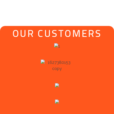
OUR CUSTOMERS