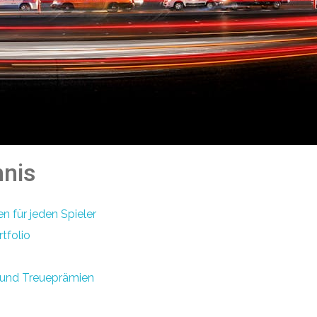
hnis
 für jeden Spieler
tfolio
 und Treueprämien