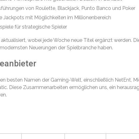
führungen von Roulette, Blackjack, Punto Banco und Poker
 Jackpots mit Möglichkeiten im Millionenbereich
piele für strategische Spieler
 aktualisiert, wobei jede Woche neue Titel ergänzt werden. Di
 modernsten Neuerungen der Spielbranche haben.
eanbieter
en besten Namen der Gaming-Welt, einschließlich NetEnt, Mi
ic. Diese Zusammenarbeiten ermöglichen uns, ein herausrag
en.