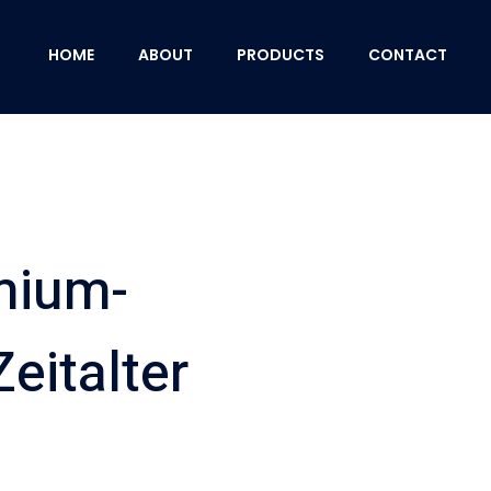
HOME
ABOUT
PRODUCTS
CONTACT
mium-
eitalter