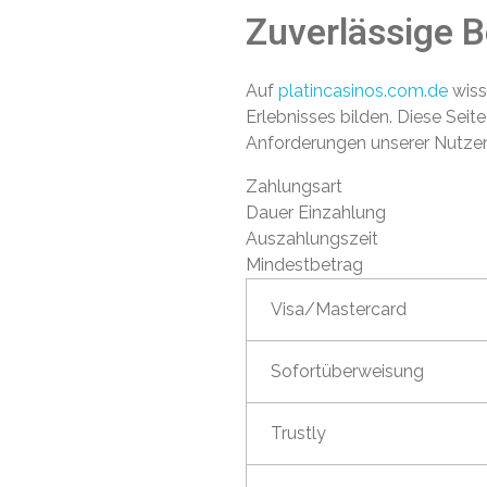
Zuverlässige B
Auf
platincasinos.com.de
wiss
Erlebnisses bilden. Diese Sei
Anforderungen unserer Nutz
Zahlungsart
Dauer Einzahlung
Auszahlungszeit
Mindestbetrag
Visa/Mastercard
Sofortüberweisung
Trustly